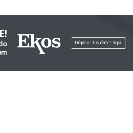
E!
ido
Déjanos tus datos aquí.
um