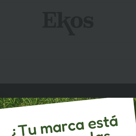
E!
ido
Déjanos tus datos aquí.
um