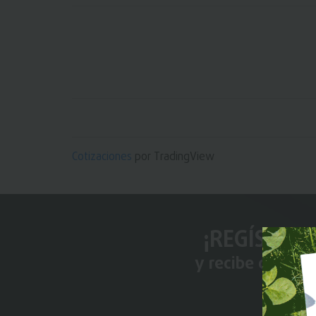
Cotizaciones
por TradingView
¡REGÍSTRAT
y recibe conten
Premi