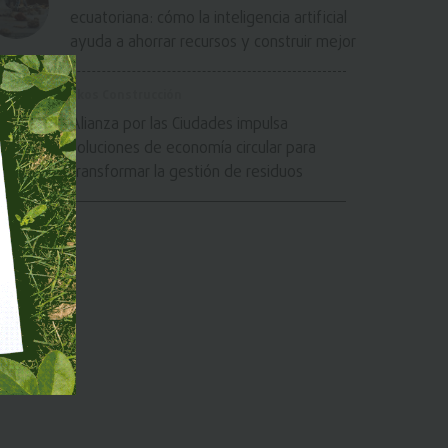
ecuatoriana: cómo la inteligencia artificial
ayuda a ahorrar recursos y construir mejor
Ekos Construcción
Alianza por las Ciudades impulsa
soluciones de economía circular para
transformar la gestión de residuos