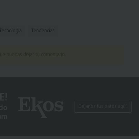
Tecnologí­a
Tendencias
ue puedas dejar tu comentario.
E!
ido
Déjanos tus datos aquí.
um