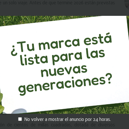
e un solo viaje. Antes de que termine 2026 están previstas
adounidense Astrobotic Technology y enviará más de 500
ara movilizarse sobre la superficie lunar.
e Machines y tendrá como objetivo investigar las anomalías
na etapa inicial mucho más ambiciosa: trasladar más de
te 25 lanzamientos y 21 alunizajes hasta 2029.
ente
ialmente en marzo de este año y apunta a establecer una
ar durante la próxima década.
ía Galán, la idea es construir una extensa infraestructura
nua.
No volver a mostrar el anuncio por 24 horas.
ión de cientos de millas cuadradas, dotada de diversos