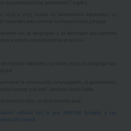
er una presencia lunar permanente”, explicó.
e 2029 y 2032, incluirá 27 lanzamientos adicionales, 24
 materiales para construir la infraestructura principal.
operación con 29 despegues y 28 aterrizajes que permitirá
manos viviendo constantemente en la Luna.
o de módulos habitables. La NASA proyecta desplegar una
atural.
permitirán la comunicación, la navegación, el apuntamiento
culos lunares y drones”, adelantó García Galán.
os mayores retos: el clima extremo lunar.
mación cultural con la que UNACEM Ecuador y sus
encia del cliente
.