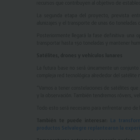
recursos que contribuyen al objetivo de establec
La segunda etapa del proyecto, prevista entr
alunizajes y el transporte de unas 60 toneladas de
Posteriormente llegará la fase definitiva: una 
transportar hasta 150 toneladas y mantener hu
Satélites, drones y vehículos lunares
La futura base no será únicamente un conjunt
compleja red tecnológica alrededor del satélite n
“Vamos a tener constelaciones de satélites que 
y la observación. También tendremos róvers, vehí
Todo esto será necesario para enfrentar uno de l
También te puede interesar:
La transfor
productos Selvalegre replantearon la experi