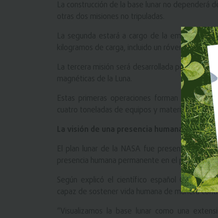
La construcción de la base lunar no dependerá d
otras dos misiones no tripuladas.
La segunda estará a cargo de la empresa est
kilogramos de carga, incluido un róver diseñado p
La tercera misión será desarrollada por Intuitiv
magnéticas de la Luna.
Estas primeras operaciones forman parte de u
cuatro toneladas de equipos y materiales median
La visión de una presencia humana perman
El plan lunar de la NASA fue presentado ofic
presencia humana permanente en el polo sur lun
Según explicó el científico español Carlos Garc
capaz de sostener vida humana de manera conti
“Visualizamos la base lunar como una extens