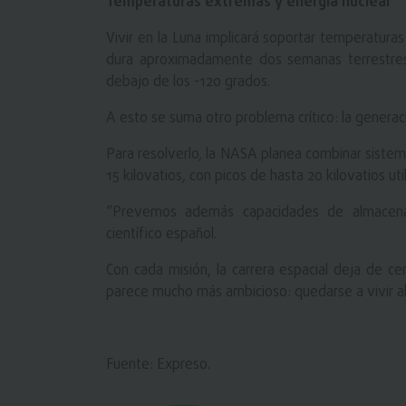
Temperaturas extremas y energía nuclear
Vivir en la Luna implicará soportar temperaturas
dura aproximadamente dos semanas terrestres
debajo de los -120 grados.
A esto se suma otro problema crítico: la generac
Para resolverlo, la NASA planea combinar sistem
15 kilovatios, con picos de hasta 20 kilovatios ut
“Prevemos además capacidades de almacenami
científico español.
Con cada misión, la carrera espacial deja de ce
parece mucho más ambicioso: quedarse a vivir all
Fuente: Expreso.