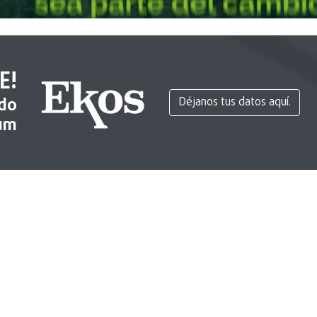
E!
ido
Déjanos tus datos aquí.
um