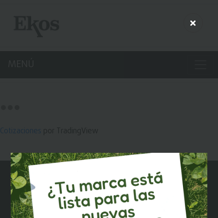
MENÚ
Cotizaciones
por TradingView