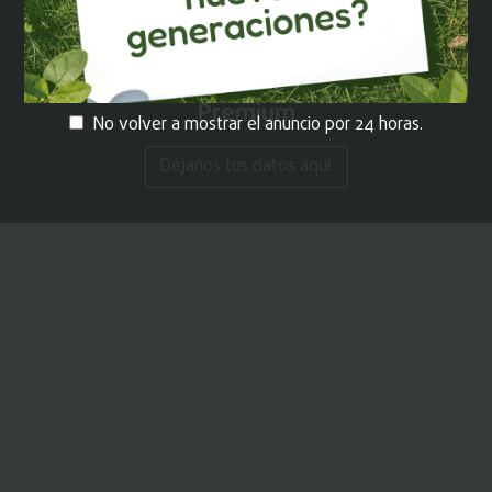
¡REGÍSTRATE!
y recibe contenido
Premium
No volver a mostrar el anuncio por 24 horas.
Déjanos tus datos aquí.