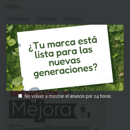
Tags:
Actualidad
Economía
Finanzas
MI EKOS
Recuerda iniciar sesión en
para que
puedas dejar tu comentario.
No volver a mostrar el anuncio por 24 horas.