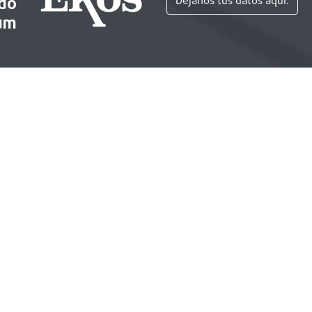
ido
Déjanos tus datos aquí.
um