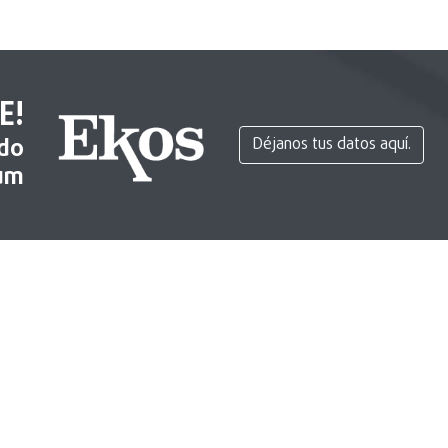
E!
ido
Déjanos tus datos aquí.
um