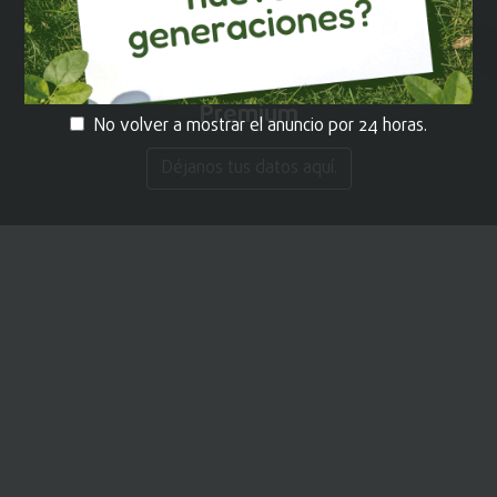
¡REGÍSTRATE!
y recibe contenido
Premium
No volver a mostrar el anuncio por 24 horas.
Déjanos tus datos aquí.