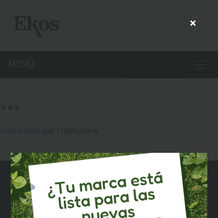
MENÚ
Cotizaciones
por TradingView