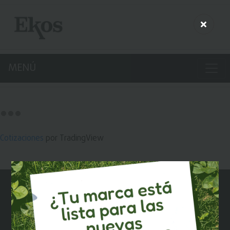
MENÚ
Cotizaciones
por TradingView