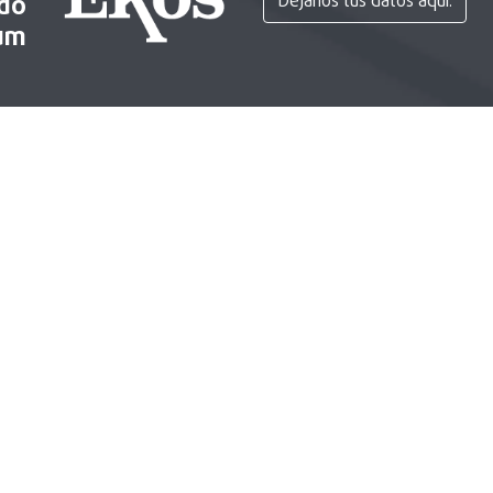
ido
Déjanos tus datos aquí.
um