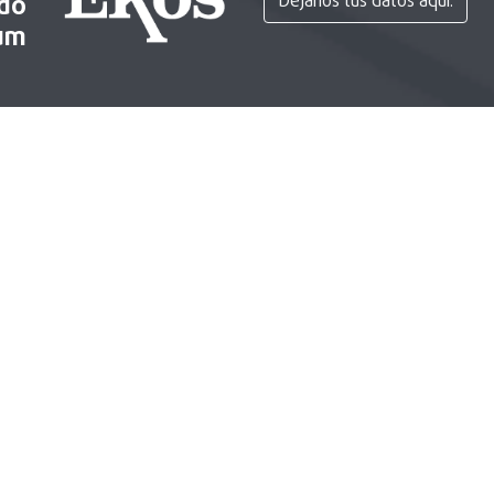
ido
Déjanos tus datos aquí.
um