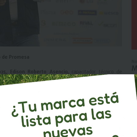
co de Promesa
No
M
025, Edison Roberto Asencio,
capacitador técnico de
ia”,
una guía práctica para comprender la importancia de
 de cortes eléctricos, como los que afectaron al país en
la inestabilidad eléctrica evidenció la necesidad de que
 correctamente dimensionados. “Muchos emprendedores
r qué generador necesitaban. La clave está en saber qué
 condiciones se usará el generador”, señaló.