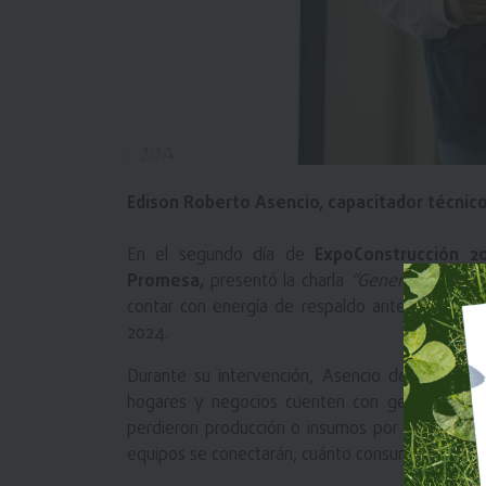
Edison Roberto Asencio, capacitador técni
En el segundo día de
ExpoConstrucción 2
Promesa,
presentó la charla
“Generadores Fort
contar con energía de respaldo ante escenarios
2024.
Durante su intervención, Asencio destacó que 
hogares y negocios cuenten con generadores
perdieron producción o insumos por desconoce
equipos se conectarán, cuánto consumen y en qué