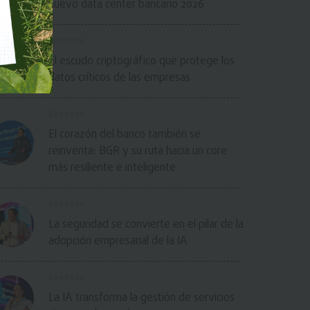
nuevo data center bancario 2026
Eventos
El escudo criptográfico que protege los
datos críticos de las empresas
Eventos
El corazón del banco también se
reinventa: BGR y su ruta hacia un core
más resiliente e inteligente
Eventos
La seguridad se convierte en el pilar de la
adopción empresarial de la IA
Eventos
La IA transforma la gestión de servicios