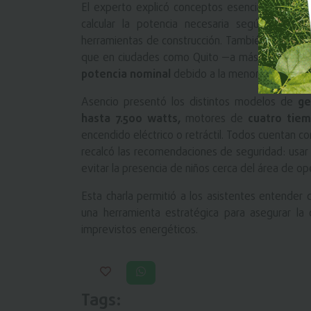
El experto explicó conceptos esenciales como
calcular la potencia necesaria según el tip
herramientas de construcción. También enfatizó l
que en ciudades como Quito —a más de 2.800 
potencia nominal
debido a la menor presión at
Asencio presentó los distintos modelos de
ge
hasta 7.500 watts,
motores de
cuatro tie
encendido eléctrico o retráctil. Todos cuentan c
recalcó las recomendaciones de seguridad: usar 
evitar la presencia de niños cerca del área de op
Esta charla permitió a los asistentes entender
una herramienta estratégica para asegurar la
imprevistos energéticos.
Tags: