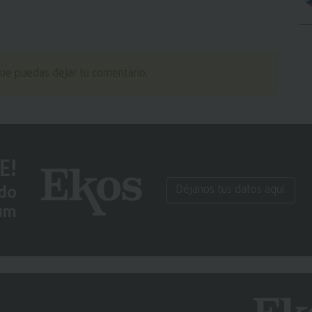
ue puedas dejar tu comentario.
E!
ido
Déjanos tus datos aquí.
um