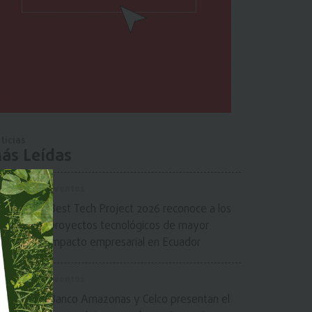
ticias
ás Leídas
Eventos
Best Tech Project 2026 reconoce a los
proyectos tecnológicos de mayor
impacto empresarial en Ecuador
Eventos
Banco Amazonas y Celco presentan el