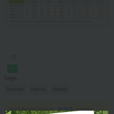
Tags:
Economía
Finanzas
Ranking
MI EKOS
Recuerda iniciar sesión en
para que