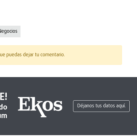
Negocios
ue puedas dejar tu comentario.
E!
ido
Déjanos tus datos aquí.
um