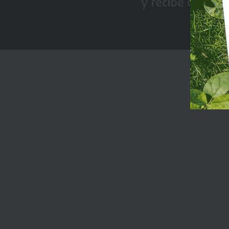
y recibe conten
Premi