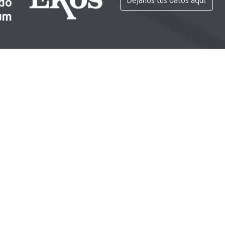
ido
Déjanos tus datos aquí.
um