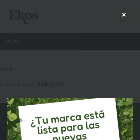
MENÚ
Cotizaciones
por TradingView