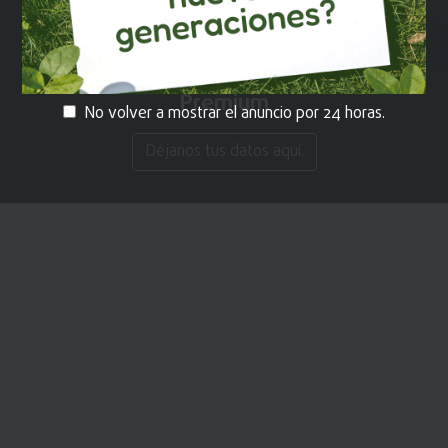
¡REGÍSTRATE!
y recibe contenido
Premium
No volver a mostrar el anuncio por 24 horas.
Déjanos tus datos aquí.