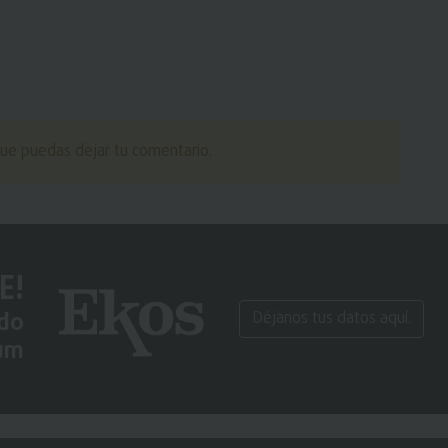
ue puedas dejar tu comentario.
E!
ido
Déjanos tus datos aquí.
um