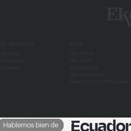
 DE NEGOCIOS:
EKOS:
e Negocios
Ekos Violeta
g Empresarial
Ekos Travel
g Financiero
Ekos Bienestar
Ekos Construcción
Great Place to Work® Ecuador