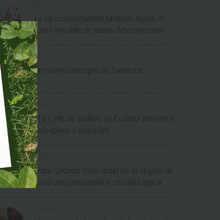
Wellness
La hiperconectividad también agota: el
costo invisible de nunca desconectarse
Wellness
Un nuevo concepto de bienestar
Wellness
El 63,6% de adultos en Ecuador presenta
sobrepeso u obesidad
Wellness
Bupa Cuidado Total redefine el seguro de
salud con prevención y cercanía digital
Wellness