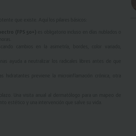
tente que existe. Aquí los pilares básicos:
pectro (FPS 50+)
es obligatorio incluso en días nublados o
horas.
ando cambios en la asimetría, bordes, color variado,
as ayuda a neutralizar los radicales libres antes de que
 hidratantes previene la microinflamación crónica, otra
o plazo. Una visita anual al dermatólogo para un mapeo de
nto estético y una intervención que salve su vida.