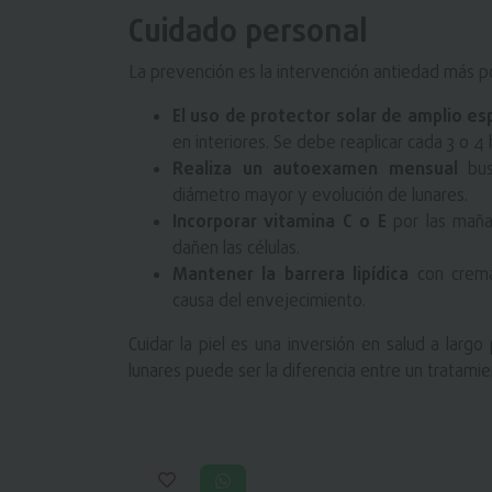
Cuidado personal
La prevención es la intervención antiedad más po
El uso de protector solar de amplio es
en interiores. Se debe reaplicar cada 3 o 4 
Realiza un autoexamen mensual
busc
diámetro mayor y evolución de lunares.
Incorporar vitamina C o E
por las mañan
dañen las células.
Mantener la barrera lipídica
con cremas
causa del envejecimiento.
Cuidar la piel es una inversión en salud a larg
lunares puede ser la diferencia entre un tratamie