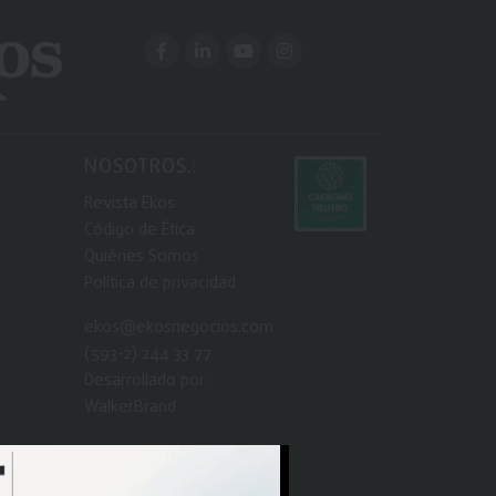
NOSOTROS.:
Revista Ekos
Código de Ética
Quiénes Somos
Política de privacidad
ekos@ekosnegocios.com
(593-2) 244 33 77
Desarrollado por:
WalkerBrand