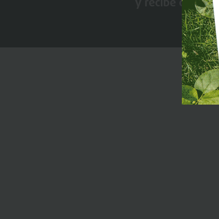
y recibe conten
Premi