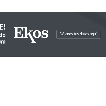
E!
ido
Déjanos tus datos aquí.
um