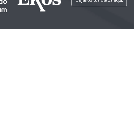
ido
Déjanos tus datos aquí.
um