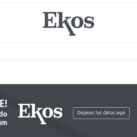
E!
ido
Déjanos tus datos aquí.
um