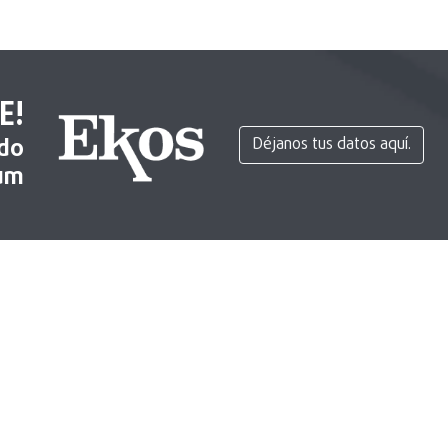
E!
ido
Déjanos tus datos aquí.
um