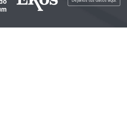
ido
Déjanos tus datos aquí.
um