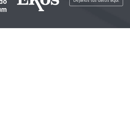
ido
Déjanos tus datos aquí.
um