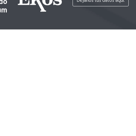
ido
Déjanos tus datos aquí.
um