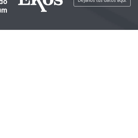
ido
Déjanos tus datos aquí.
um