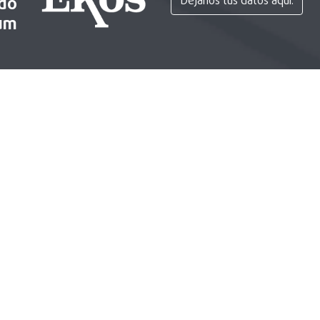
ido
Déjanos tus datos aquí.
um