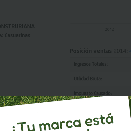
CONSTRURIANA
2014
v. Casuarinas
Posición ventas
:
2014
Ingresos Totales:
Utilidad Bruta:
Impuesto Causado:
Utilidad/Ingresos: