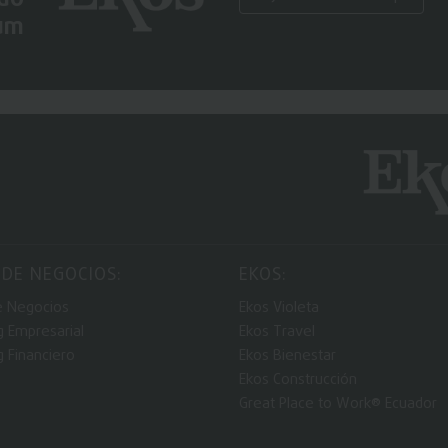
um
 DE NEGOCIOS:
EKOS:
e Negocios
Ekos Violeta
g Empresarial
Ekos Travel
g Financiero
Ekos Bienestar
Ekos Construcción
Great Place to Work® Ecuador