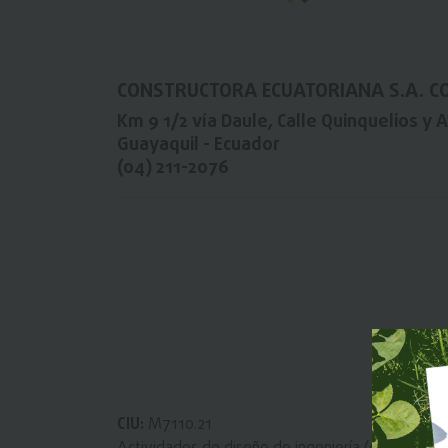
CONSTRUCTORA ECUATORIANA S.A. 
Km 9 1/2 vía Daule, Calle Quinquelios
y
A
Guayaquil - Ecuador
(04) 211-2076
CIU:
M7110.21