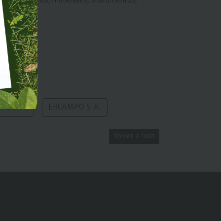
seño de máquinas, materiales, instrumentos,
L S. A.
ERCAMPO S. A.
Volver a Guía