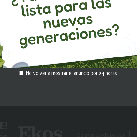
icación de las leyes físicas y de los principios de ingeniería al di
ingeniería para maquinaría, procesos y p
CANICA CIA. LTDA.
KANTAR MILDWARDBOROWN
SION CIA. LTDA.
PROYECTOS INTEGRALES DEL ECUADOR PI
No volver a mostrar el anuncio por 24 horas.
E!
ido
Déjanos tus datos aquí.