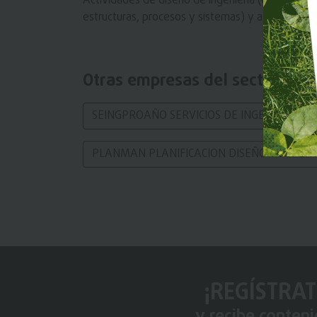
Actividades de diseño de ingeniería (es decir, apl
estructuras, procesos y sistemas) y asesoría de 
Otras empresas del sector
SEINGPROAÑO SERVICIOS DE INGENIERIA ME
PLANMAN PLANIFICACION DISEÑO Y SUPERVI
¡REGÍSTRAT
y recibe conten