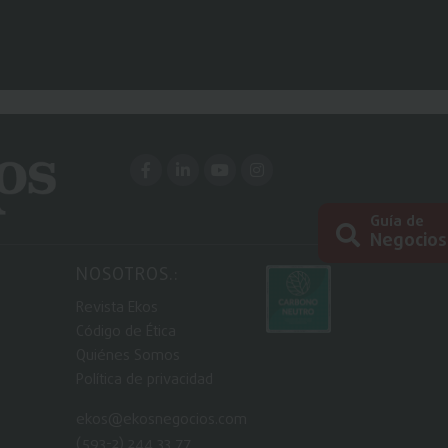
Guía de
Negocios
NOSOTROS.:
Busc
Revista Ekos
Código de Ética
Quiénes Somos
Política de privacidad
ekos@ekosnegocios.com
(593-2) 244 33 77