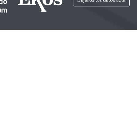
ido
Déjanos tus datos aquí.
um