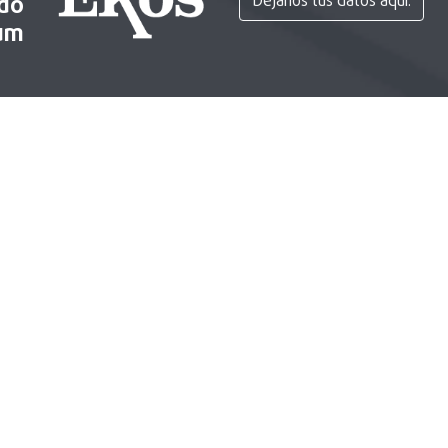
ido
Déjanos tus datos aquí.
um