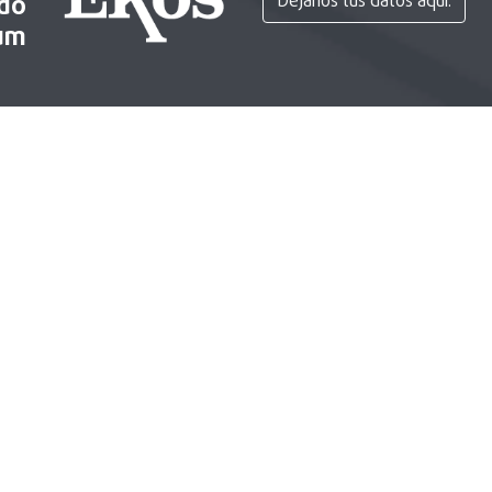
ido
Déjanos tus datos aquí.
um