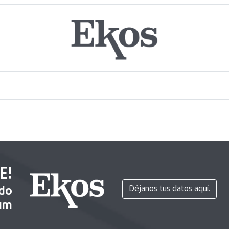
E!
ido
Déjanos tus datos aquí.
um