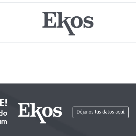
E!
ido
Déjanos tus datos aquí.
um