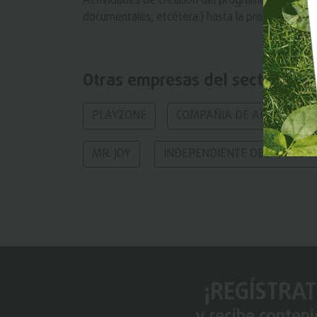
Actividades de creación del programa completo 
documentales, etcétera.) hasta la producción p
Otras empresas del sector
PLAYZONE
COMPAÑIA DE ADMINISTRAC
MR. JOY
INDEPENDIENTE DEL VALLE CL
¡REGÍSTRAT
y recibe conten