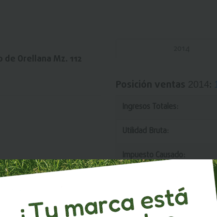
2014
o de Orellana Mz. 112
Posición ventas
:
2014
Ingresos Totales:
Utilidad Bruta:
Impuesto Causado:
Utilidad/Ingresos: