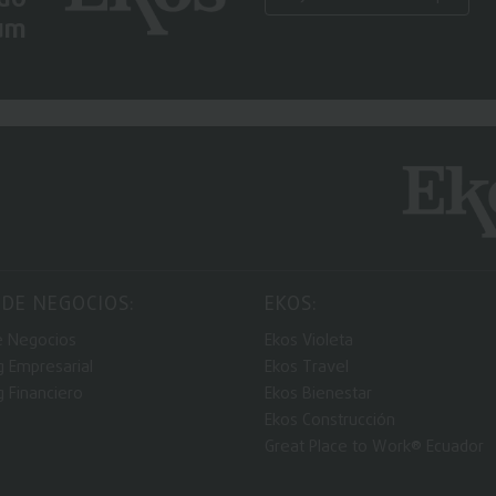
um
 DE NEGOCIOS:
EKOS:
e Negocios
Ekos Violeta
g Empresarial
Ekos Travel
g Financiero
Ekos Bienestar
Ekos Construcción
Great Place to Work® Ecuador