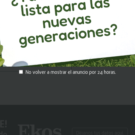
de una cadena de televisión para un canal, desde la compra de lo
ropia de los componentes del programa auto producidos (
ION TURISTICA S.A. (COATUR)
TELEVISORA NACIONAL C
UB DEPORTIVO IVCD CIA. LTDA.
No volver a mostrar el anuncio por 24 horas.
E!
ido
Déjanos tus datos aquí.