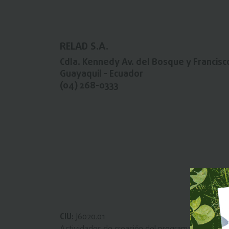
RELAD S.A.
Cdla. Kennedy Av. del Bosque y Francisc
Guayaquil - Ecuador
(04) 268-0333
CIU:
J6020.01