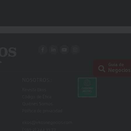
Guía de
Negocios
NOSOTROS.:
Busc
Revista Ekos
Código de Ética
Quiénes Somos
Política de privacidad
ekos@ekosnegocios.com
(593-2) 244 33 77