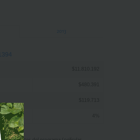
2013
1394
$11.810.192
$480.391
$119.713
4%