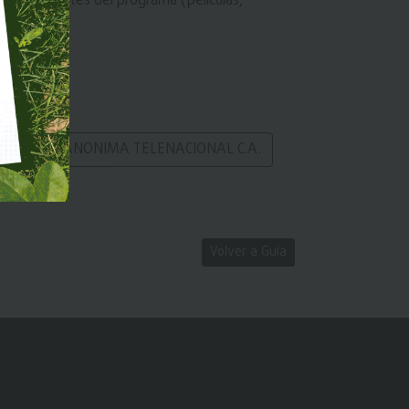
s componentes del programa (películas,
OMPANIA ANONIMA TELENACIONAL C.A.
Volver a Guía