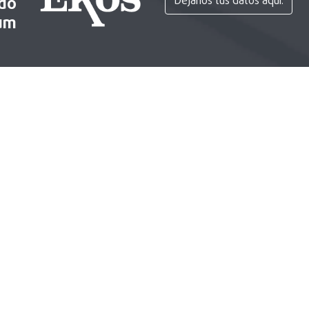
ido
Déjanos tus datos aquí.
um