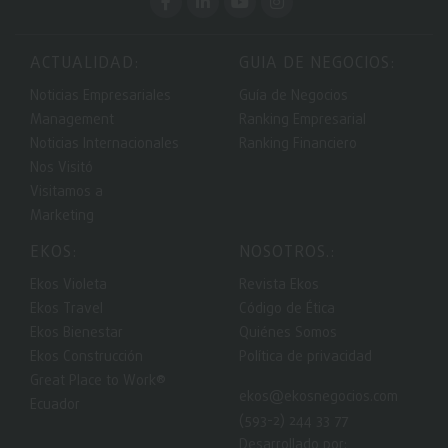
ACTUALIDAD:
GUIA DE NEGOCIOS:
Noticias Empresariales
Guía de Negocios
Management
Ranking Empresarial
Noticias Internacionales
Ranking Financiero
Nos Visitó
Visitamos a
Marketing
EKOS:
NOSOTROS.:
Ekos Violeta
Revista Ekos
Ekos Travel
Código de Ética
Ekos Bienestar
Quiénes Somos
Ekos Construcción
Política de privacidad
Great Place to Work®
ekos@ekosnegocios.com
Ecuador
(593-2) 244 33 77
Desarrollado por: