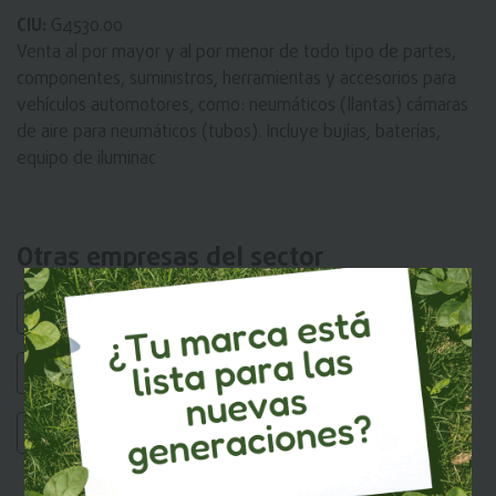
CIU:
G4530.00
Venta al por mayor y al por menor de todo tipo de partes,
componentes, suministros, herramientas y accesorios para
vehículos automotores, como: neumáticos (llantas) cámaras
de aire para neumáticos (tubos). Incluye bujías, baterías,
equipo de iluminac
Otras empresas del sector
MAXXIS DEL ECUADOR
VIPTIRES CIA. LTDA.
RENOVALLANTA
MOYA BACA
GARNER ESPINOSA