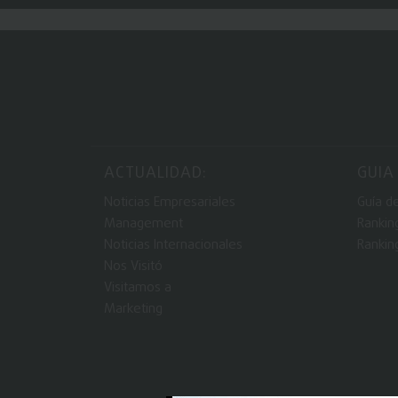
ACTUALIDAD:
GUIA
Noticias Empresariales
Guía d
Management
Rankin
Noticias Internacionales
Rankin
Nos Visitó
Visitamos a
Marketing