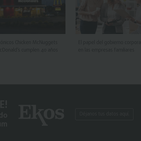
cónicos Chicken McNuggets
El papel del gobierno corpora
cDonald’s cumplen 40 años
en las empresas familiares
E!
ido
Déjanos tus datos aquí.
um