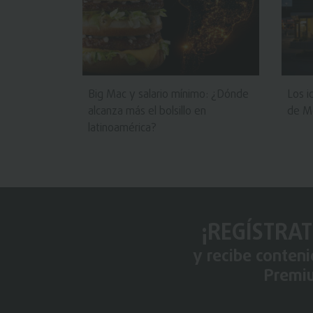
Big Mac y salario mínimo: ¿Dónde
Los i
alcanza más el bolsillo en
de M
latinoamérica?
¡REGÍSTRAT
y recibe conten
Premi