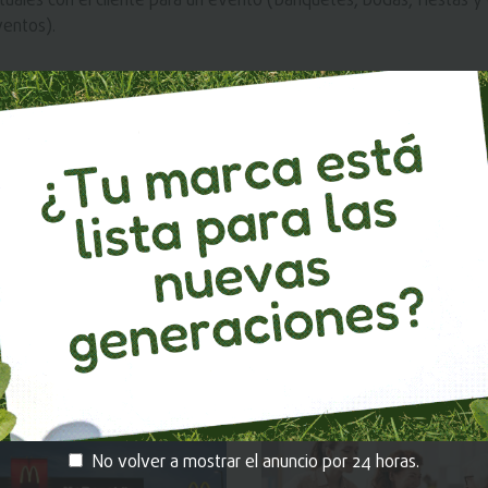
ales con el cliente para un evento (banquetes, bodas, fiestas y ot
ventos).
. "LOS POLLOS DE LA KENNEDY"
ALAMEDA DE CHABUCA
A.
No volver a mostrar el anuncio por 24 horas.