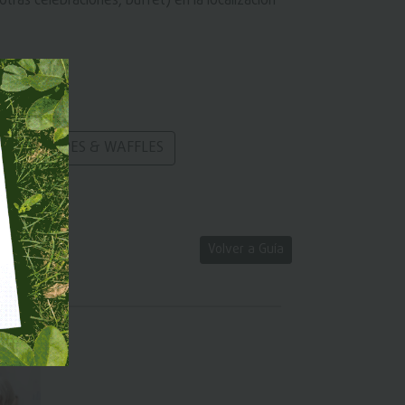
ras celebraciones, buffet) en la localización
CREPES & WAFFLES
Volver a Guía