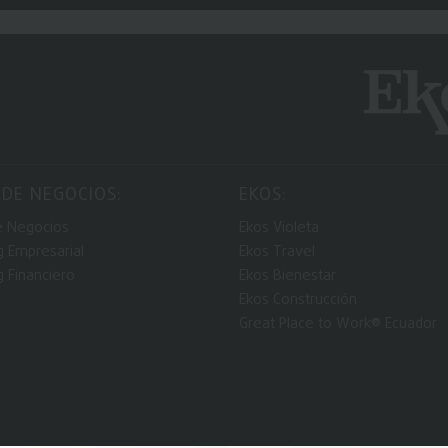
 DE NEGOCIOS:
EKOS:
e Negocios
Ekos Violeta
g Empresarial
Ekos Travel
g Financiero
Ekos Bienestar
Ekos Construcción
Great Place to Work® Ecuador