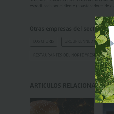
Servicio de comidas basado en acuerdos contractu
especificada por el cliente (abastecedores de e
Otras empresas del sector
LOS CHORIS
GROUPKENNEDY CIA. LTDA
RESTAURANTES DEL NORTE ''RESNORTE'' S.
ARTICULOS RELACIONADOS