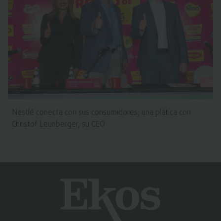
Nestlé conecta con sus consumidores; una plática con
Christof Leunberger, su CEO