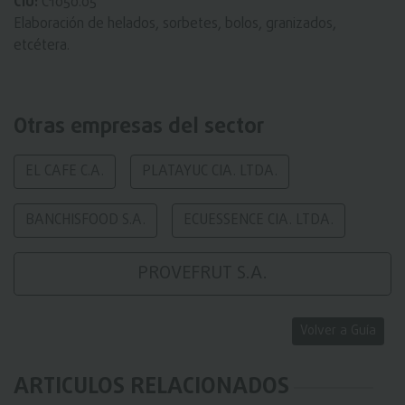
CIU:
C1050.05
Elaboración de helados, sorbetes, bolos, granizados,
etcétera.
Otras empresas del sector
EL CAFE C.A.
PLATAYUC CIA. LTDA.
BANCHISFOOD S.A.
ECUESSENCE CIA. LTDA.
PROVEFRUT S.A.
Volver a Guía
ARTICULOS RELACIONADOS