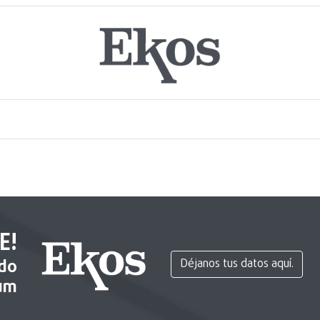
E!
ido
Déjanos tus datos aquí.
um